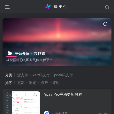
平台介绍
共17篇
轻松搭建你的即时到账支付平台
分类
源支付
xarr码支付
peak码支付
排序
更新
浏览
点赞
评论
Ypay Pro手动更新教程
10个月前
372