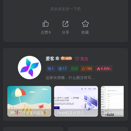
喜欢就支持一下吧
点赞
6
分享
收藏
爱客
关注
1
17
0
180
6.8W+
这家伙很懒，什么都没有写...
网站打开后显示盗版？
Peak码支付简介