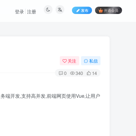
发布
开通会员
登录
注册
关注
私信
0
340
14
务端开发,支持高并发,前端网页使用Vue,让用户