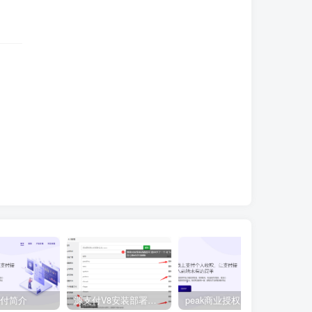
支付简介
源支付V8安装部署教程
peak商业授权
源