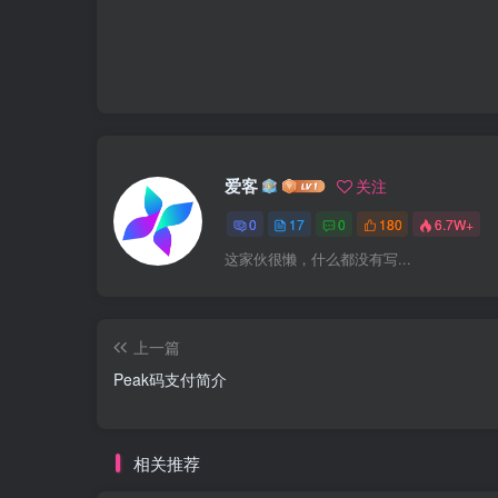
爱客
关注
0
17
0
180
6.7W+
这家伙很懒，什么都没有写...
上一篇
Peak码支付简介
相关推荐