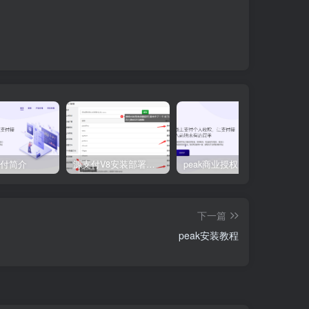
支付简介
源支付V8安装部署教程
peak商业授权
源
下一篇
peak安装教程