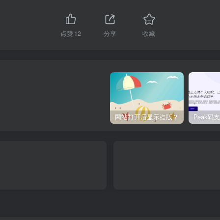
点赞
12
分享
收藏
网站打开后显示盗版？
Peak码