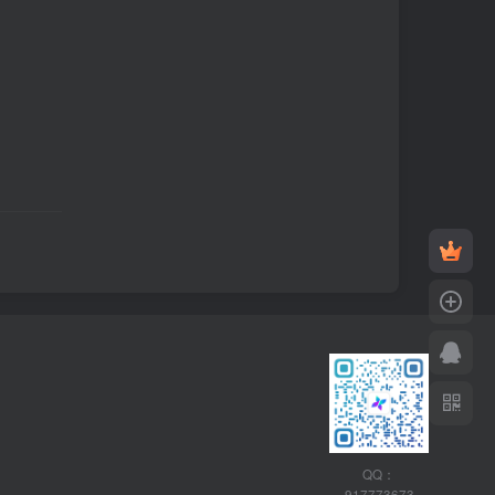
QQ：
917773673