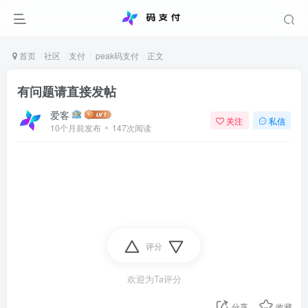
首页
社区
支付
peak码支付
正文
有问题请直接发帖
爱客
关注
私信
10个月前发布
147次阅读
评分
欢迎为Ta评分
分享
收藏